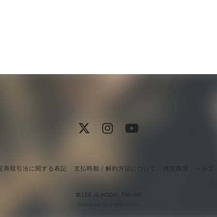
定商取引法に関する表記
支払時期 / 解約方法について
推奨環境
ヘルプ 
© LEE JE HOON ,
Fan+Kit
Powered by Fanplus.inc